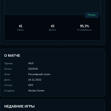
Победа
41
43
95.3%
Сейвы
Броски
% отражённых
О МАТЧЕ
Турнир
НХЛ
Сезон
2025/26
Этап
Регулярный сезон
Дата
24.11.2022
Статус
OFF
Стадион
Honda Center
НЕДАВНИЕ ИГРЫ