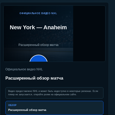
ОФИЦИАЛЬНОЕ ВИДЕО NHL
New York
—
Anaheim
Расширенный обзор матча
▶
Официальное видео NHL
Расширенный обзор матча
Видео предоставлено NHL и может быть недоступно в некоторых регионах. Если
плеер не запускается, откройте ролик на официальном сайте.
ОБЗОР
Расширенный обзор матча