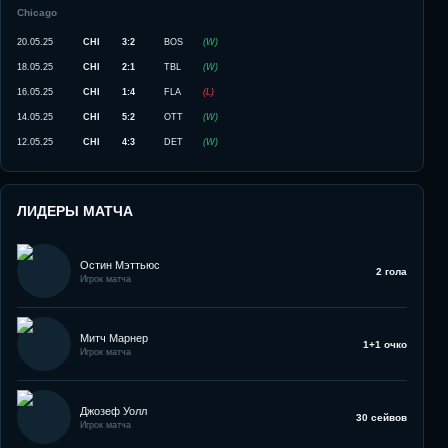
Chicago
20.05.25
CHI
3:2
BOS
(
W
)
18.05.25
CHI
2:1
TBL
(
W
)
16.05.25
CHI
1:4
FLA
(
L
)
14.05.25
CHI
5:2
OTT
(
W
)
12.05.25
CHI
4:3
DET
(
W
)
ЛИДЕРЫ МАТЧА
Остин Мэттьюс
2 гола
Игрок матча
Митч Марнер
1+1 очко
Игрок матча
Джозеф Уолл
30 сейвов
Игрок матча