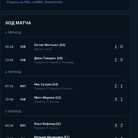
Открыть на NHL.com
NHL GameCenter
ХОД МАТЧА
1
ПЕРИОД
Остин Мэттьюс (23)
1 : 0
05:18
CHI
Бросок с кистей
Джон Таварес (18)
2 : 0
13:42
CHI
Передачи: М. Марнер, В. Нюландер
2
ПЕРИОД
Ник Сузуки (14)
2 : 1
07:31
NYI
Передачи: К. Кофилд, М. Матесон
Митч Марнер (12)
3 : 1
15:54
CHI
Передача: О. Мэттьюс
3
ПЕРИОД
Коул Кофилд (11)
3 : 2
04:26
NYI
Передача: Н. Сузуки
Вильям Нюландер (27)