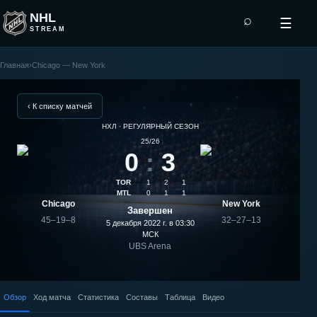
NHL
⌕
☰
STREAM
Главная
›
Chicago — New York
New
York
‹ К списку матчей
НХЛ · РЕГУЛЯРНЫЙ СЕЗОН
—
25/26
0
:
3
Chicago:
TOR
1
2
1
результат
MTL
0
1
1
Chicago
New York
Завершен
матча
45–19–8
32–27–13
5 декабря 2022 г. в 03:30
МСК
UBS Arena
Обзор
Ход матча
Статистика
Составы
Таблица
Видео