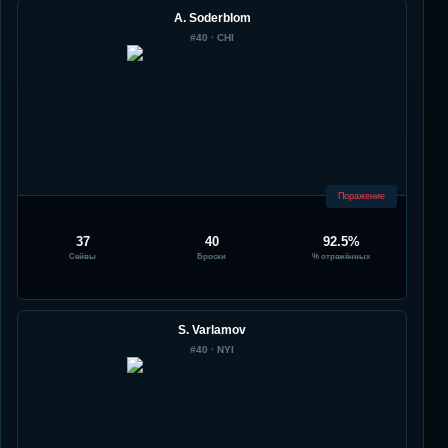
A. Soderblom
#
40
·
CHI
Поражение
37
40
92.5%
Сейвы
Броски
% отражённых
S. Varlamov
#
40
·
NYI