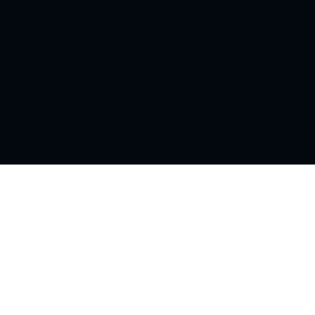
NHL
STREAM
Хоккейный портал: матчи, новости, аналитика и статистика НХЛ.
TG
VK