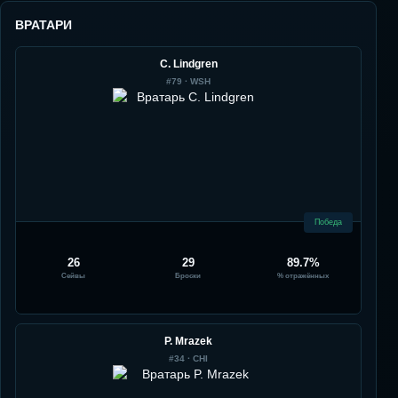
ВРАТАРИ
C. Lindgren
#
79
·
WSH
Победа
26
29
89.7%
Сейвы
Броски
% отражённых
P. Mrazek
#
34
·
CHI