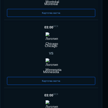
Montréal
Карточка матча
МСК
03:00
Chicago
VS
Minnesota
Карточка матча
МСК
03:00