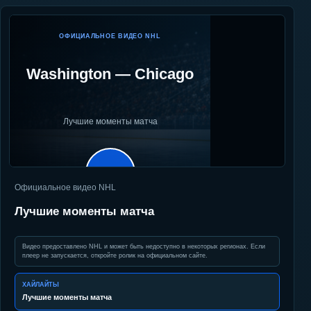
ОФИЦИАЛЬНОЕ ВИДЕО NHL
Washington
—
Chicago
Лучшие моменты матча
▶
Официальное видео NHL
Лучшие моменты матча
Видео предоставлено NHL и может быть недоступно в некоторых регионах. Если
плеер не запускается, откройте ролик на официальном сайте.
ХАЙЛАЙТЫ
Лучшие моменты матча