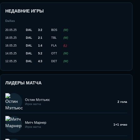
НЕДАВНИЕ ИГРЫ
Dallas
20.05.25
DAL
3:2
BOS
(
W
)
18.05.25
DAL
2:1
TBL
(
W
)
16.05.25
DAL
1:4
FLA
(
L
)
14.05.25
DAL
5:2
OTT
(
W
)
12.05.25
DAL
4:3
DET
(
W
)
ЛИДЕРЫ МАТЧА
Остин Мэттьюс
2 гола
Игрок матча
Митч Марнер
1+1 очко
Игрок матча