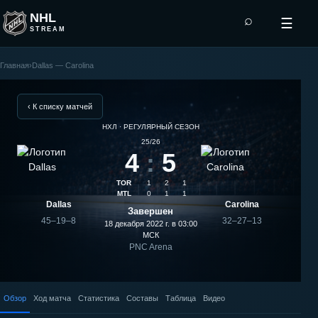
NHL
⌕
☰
STREAM
Главная
›
Dallas — Carolina
Carolina
—
‹ К списку матчей
НХЛ · РЕГУЛЯРНЫЙ СЕЗОН
Dallas:
25/26
4
:
5
результат
TOR
1
2
1
матча
MTL
0
1
1
Dallas
Carolina
Завершен
45–19–8
32–27–13
18 декабря 2022 г. в 03:00
МСК
PNC Arena
Обзор
Ход матча
Статистика
Составы
Таблица
Видео