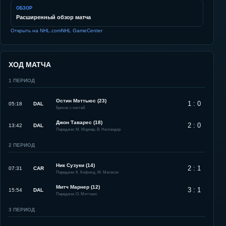
ОБЗОР
Расширенный обзор матча
Открыть на NHL.com
NHL GameCenter
ХОД МАТЧА
1
ПЕРИОД
Остин Мэттьюс (23)
1 : 0
05:18
DAL
Бросок с кистей
Джон Таварес (18)
2 : 0
13:42
DAL
Передачи: М. Марнер, В. Нюландер
2
ПЕРИОД
Ник Сузуки (14)
2 : 1
07:31
CAR
Передачи: К. Кофилд, М. Матесон
Митч Марнер (12)
3 : 1
15:54
DAL
Передача: О. Мэттьюс
3
ПЕРИОД