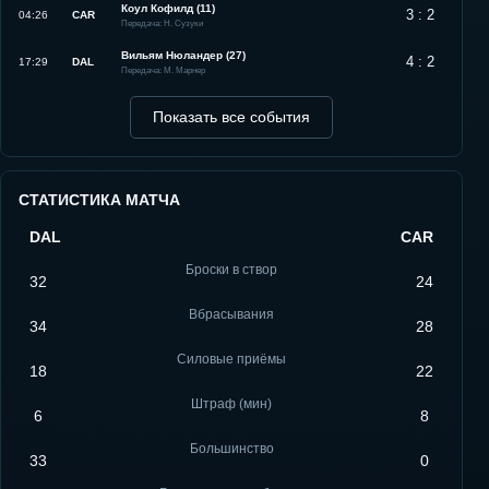
Коул Кофилд (11)
3 : 2
04:26
CAR
Передача: Н. Сузуки
Вильям Нюландер (27)
4 : 2
17:29
DAL
Передача: М. Марнер
Показать все события
СТАТИСТИКА МАТЧА
DAL
CAR
Броски в створ
32
24
Вбрасывания
34
28
Силовые приёмы
18
22
Штраф (мин)
6
8
Большинство
33
0