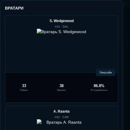
ВРАТАРИ
S. Wedgewood
#
41
·
DAL
Овертайм
33
38
86.8%
Сейвы
Броски
% отражённых
A. Raanta
#
32
·
CAR