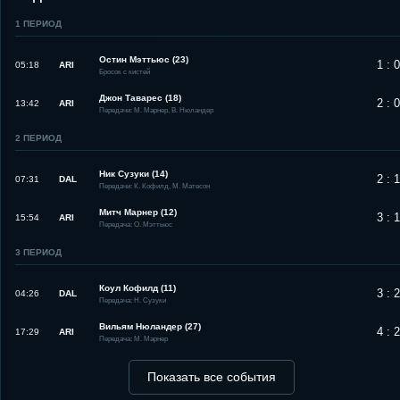
1
ПЕРИОД
Остин Мэттьюс (23)
1 : 0
05:18
ARI
Бросок с кистей
Джон Таварес (18)
2 : 0
13:42
ARI
Передачи: М. Марнер, В. Нюландер
2
ПЕРИОД
Ник Сузуки (14)
2 : 1
07:31
DAL
Передачи: К. Кофилд, М. Матесон
Митч Марнер (12)
3 : 1
15:54
ARI
Передача: О. Мэттьюс
3
ПЕРИОД
Коул Кофилд (11)
3 : 2
04:26
DAL
Передача: Н. Сузуки
Вильям Нюландер (27)
4 : 2
17:29
ARI
Передача: М. Марнер
Показать все события