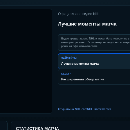
Официальное видео NHL
Лучшие моменты матча
Видео предоставлено NHL и может быть недоступно в
некоторых регионах. Если плеер не запускается, откро
ролик на официальном сайте.
ХАЙЛАЙТЫ
Лучшие моменты матча
ОБЗОР
Расширенный обзор матча
Открыть на NHL.com
NHL GameCenter
СТАТИСТИКА МАТЧА