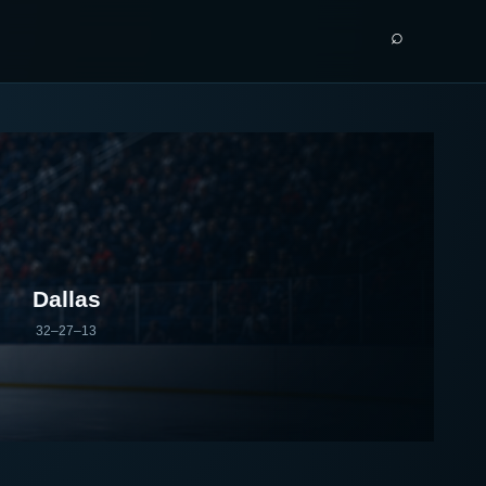
⌕
Dallas
32–27–13