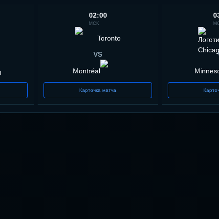
02:00
0
МСК
М
Toronto
VS
Montréal
Minnes
Карточка матча
Карто