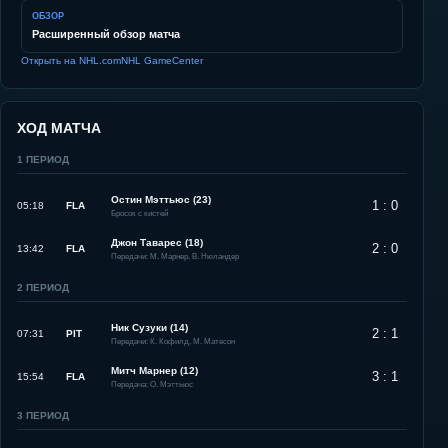
ОБЗОР
Расширенный обзор матча
Открыть на NHL.com
NHL GameCenter
ХОД МАТЧА
1
ПЕРИОД
Остин Мэттьюс (23)
1 : 0
05:18
FLA
Бросок с кистей
Джон Таварес (18)
2 : 0
13:42
FLA
Передачи: М. Марнер, В. Нюландер
2
ПЕРИОД
Ник Сузуки (14)
2 : 1
07:31
PIT
Передачи: К. Кофилд, М. Матесон
Митч Марнер (12)
3 : 1
15:54
FLA
Передача: О. Мэттьюс
3
ПЕРИОД