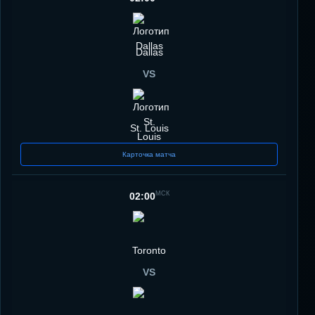
Dallas
VS
St. Louis
Карточка матча
МСК
02:00
Toronto
VS