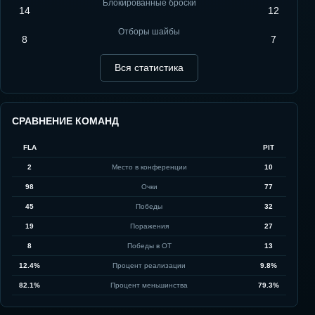
Блокированные броски
14
12
Отборы шайбы
8
7
Вся статистика
СРАВНЕНИЕ КОМАНД
FLA
PIT
2
Место в конференции
10
98
Очки
77
45
Победы
32
19
Поражения
27
8
Победы в ОТ
13
12.4%
Процент реализации
9.8%
82.1%
Процент меньшинства
79.3%