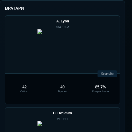
ВРАТАРИ
A. Lyon
#
34
·
FLA
Овертайм
42
49
85.7%
Сейвы
Броски
% отражённых
C. DeSmith
#
1
·
PIT