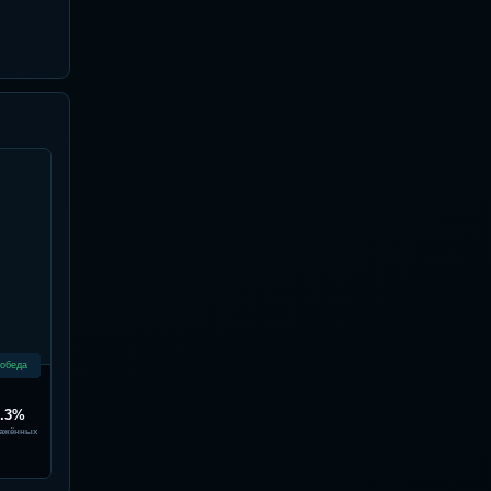
обеда
6.3%
ажённых