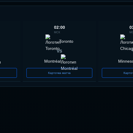
02:00
0
МСК
М
Toronto
VS
Montréal
Minnes
Карточка матча
Карто