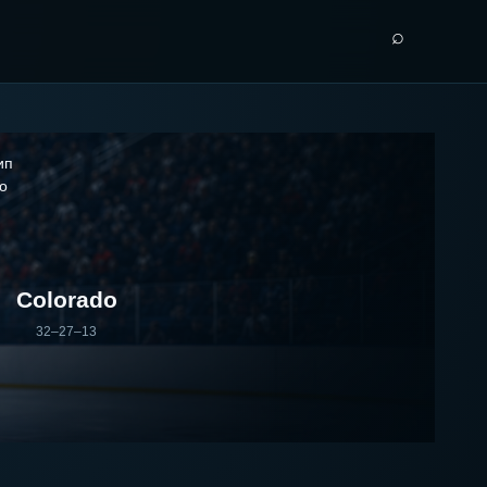
⌕
Colorado
32–27–13