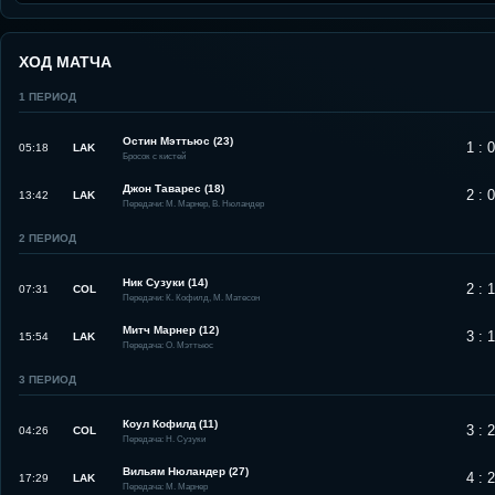
ХОД МАТЧА
1
ПЕРИОД
Остин Мэттьюс (23)
1 : 0
05:18
LAK
Бросок с кистей
Джон Таварес (18)
2 : 0
13:42
LAK
Передачи: М. Марнер, В. Нюландер
2
ПЕРИОД
Ник Сузуки (14)
2 : 1
07:31
COL
Передачи: К. Кофилд, М. Матесон
Митч Марнер (12)
3 : 1
15:54
LAK
Передача: О. Мэттьюс
3
ПЕРИОД
Коул Кофилд (11)
3 : 2
04:26
COL
Передача: Н. Сузуки
Вильям Нюландер (27)
4 : 2
17:29
LAK
Передача: М. Марнер