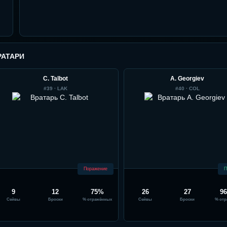
РАТАРИ
C. Talbot
A. Georgiev
#
39
·
LAK
#
40
·
COL
Поражение
П
9
12
75%
26
27
9
Сейвы
Броски
% отражённых
Сейвы
Броски
% отр