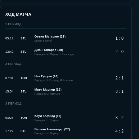
ХОД МАТЧА
1
ПЕРИОД
Остин Мэттьюс (23)
1 : 0
05:18
STL
Бросок с кистей
Джон Таварес (18)
2 : 0
13:42
STL
Передачи: М. Марнер, В. Нюландер
2
ПЕРИОД
Ник Сузуки (14)
2 : 1
07:31
TOR
Передачи: К. Кофилд, М. Матесон
Митч Марнер (12)
3 : 1
15:54
STL
Передача: О. Мэттьюс
3
ПЕРИОД
Коул Кофилд (11)
3 : 2
04:26
TOR
Передача: Н. Сузуки
Вильям Нюландер (27)
4 : 2
17:29
STL
Передача: М. Марнер