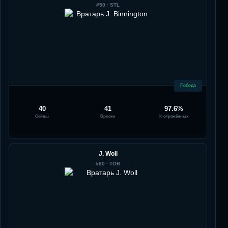
#
50
·
STL
Победа
40
41
97.6%
Сейвы
Броски
% отражённых
J. Woll
#
60
·
TOR