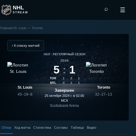
NHL
⌕
☰
STREAM
Главная
›
St. Louis — Toronto
Toronto
—
‹ К списку матчей
НХЛ · РЕГУЛЯРНЫЙ СЕЗОН
St.
25/26
5
:
1
Louis:
TOR
1
2
1
результат
MTL
0
1
1
St. Louis
Toronto
Завершен
матча
45–19–8
32–27–13
25 октября 2024 г. в 02:00
МСК
Scotiabank Arena
Обзор
Ход матча
Статистика
Составы
Таблица
Видео