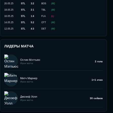
20.05.25
STL
3:2
BOS
(
W
)
18.05.25
STL
2:1
TBL
(
W
)
16.05.25
STL
1:4
FLA
(
L
)
14.05.25
STL
5:2
OTT
(
W
)
12.05.25
STL
4:3
DET
(
W
)
ЛИДЕРЫ МАТЧА
Остин Мэттьюс
2 гола
Игрок матча
Митч Марнер
1+1 очко
Игрок матча
Джозеф Уолл
30 сейвов
Игрок матча