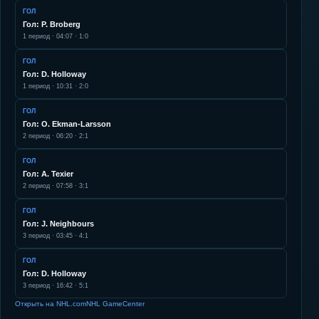
ГОЛ
Гол: P. Broberg
1
период ·
04:07
·
1:0
ГОЛ
Гол: D. Holloway
1
период ·
10:31
·
2:0
ГОЛ
Гол: O. Ekman-Larsson
2
период ·
06:20
·
2:1
ГОЛ
Гол: A. Texier
2
период ·
07:58
·
3:1
ГОЛ
Гол: J. Neighbours
3
период ·
03:45
·
4:1
ГОЛ
Гол: D. Holloway
3
период ·
16:42
·
5:1
Открыть на NHL.com
NHL GameCenter