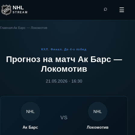
NHL
⌕
☰
STREAM
Главная
›
Ак Барс — Локомотив
КХЛ. Финал. До 4-х побед
Прогноз на матч
Ак Барс
—
Локомотив
21.05.2026 · 16:30
NHL
NHL
VS
Ак Барс
Локомотив