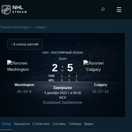
NHL
⌕
☰
STREAM
Главная
›
Washington — Calgary
Calgary
—
‹ К списку матчей
НХЛ · РЕГУЛЯРНЫЙ СЕЗОН
Washington:
25/26
2
:
5
результат
TOR
1
2
1
матча
MTL
0
1
1
Washington
Calgary
Завершен
45–19–8
32–27–13
4 декабря 2022 г. в 06:00
МСК
Scotiabank Saddledome
Обзор
Ход матча
Статистика
Составы
Таблица
Видео