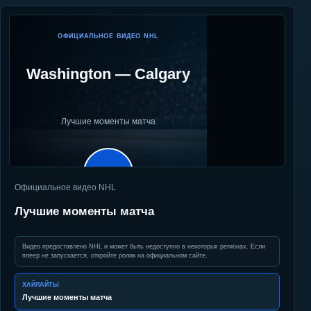
ОФИЦИАЛЬНОЕ ВИДЕО NHL
Washington
—
Calgary
Лучшие моменты матча
▶
Официальное видео NHL
Лучшие моменты матча
Видео предоставлено NHL и может быть недоступно в некоторых регионах. Если
плеер не запускается, откройте ролик на официальном сайте.
ХАЙЛАЙТЫ
Лучшие моменты матча