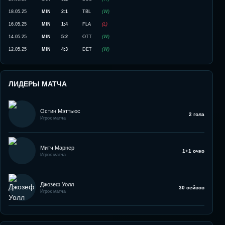
18.05.25
MIN
2:1
TBL
(
W
)
16.05.25
MIN
1:4
FLA
(
L
)
14.05.25
MIN
5:2
OTT
(
W
)
12.05.25
MIN
4:3
DET
(
W
)
ЛИДЕРЫ МАТЧА
Остин Мэттьюс
2 гола
Игрок матча
Митч Марнер
1+1 очко
Игрок матча
Джозеф Уолл
30 сейвов
Игрок матча