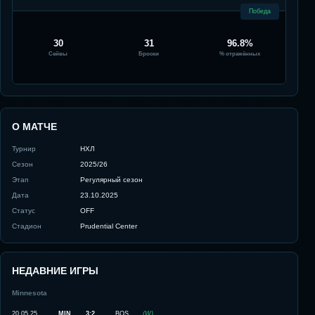
Победа
30
31
96.8%
Сейвы
Броски
% отражённых
О МАТЧЕ
Турнир
НХЛ
Сезон
2025/26
Этап
Регулярный сезон
Дата
23.10.2025
Статус
OFF
Стадион
Prudential Center
НЕДАВНИЕ ИГРЫ
Minnesota
20.05.25
MIN
3:2
BOS
(
W
)