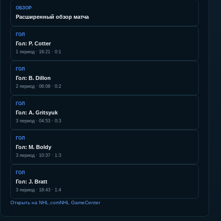
ОБЗОР
Расширенный обзор матча
ГОЛ
Гол: P. Cotter
1
период ·
16:21
·
0:1
ГОЛ
Гол: B. Dillon
2
период ·
06:08
·
0:2
ГОЛ
Гол: A. Gritsyuk
3
период ·
04:53
·
0:3
ГОЛ
Гол: M. Boldy
3
период ·
10:37
·
1:3
ГОЛ
Гол: J. Bratt
3
период ·
18:43
·
1:4
Открыть на NHL.com
NHL GameCenter