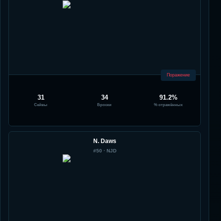
Поражение
31
34
91.2%
Сейвы
Броски
% отражённых
N. Daws
#
50
·
NJD