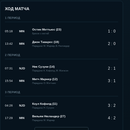
ХОД МАТЧА
1
ПЕРИОД
Остин Мэттьюс (23)
1 : 0
05:18
MIN
Бросок с кистей
Джон Таварес (18)
2 : 0
13:42
MIN
Передачи: М. Марнер, В. Нюландер
2
ПЕРИОД
Ник Сузуки (14)
2 : 1
07:31
NJD
Передачи: К. Кофилд, М. Матесон
Митч Марнер (12)
3 : 1
15:54
MIN
Передача: О. Мэттьюс
3
ПЕРИОД
Коул Кофилд (11)
3 : 2
04:26
NJD
Передача: Н. Сузуки
Вильям Нюландер (27)
4 : 2
17:29
MIN
Передача: М. Марнер