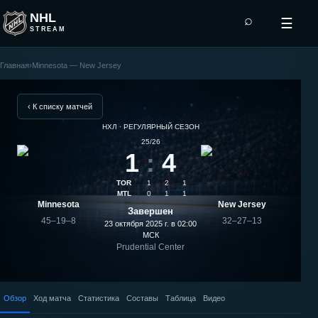
NHL
⌕
☰
STREAM
Главная
›
Minnesota — New Jersey
New
Jersey
‹ К списку матчей
НХЛ · РЕГУЛЯРНЫЙ СЕЗОН
—
25/26
1
:
4
Minnesota:
TOR
1
2
1
результат
MTL
0
1
1
Minnesota
New Jersey
Завершен
матча
45–19–8
32–27–13
23 октября 2025 г. в 02:00
МСК
Prudential Center
Обзор
Ход матча
Статистика
Составы
Таблица
Видео