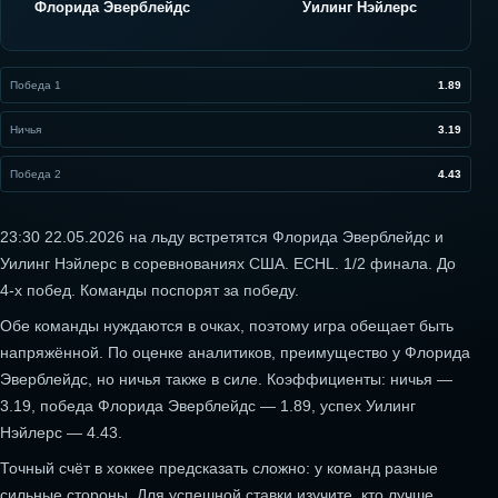
Флорида Эверблейдс
Уилинг Нэйлерс
Победа 1
1.89
Ничья
3.19
Победа 2
4.43
23:30 22.05.2026 на льду встретятся Флорида Эверблейдс и
Уилинг Нэйлерс в соревнованиях США. ECHL. 1/2 финала. До
4-х побед. Команды поспорят за победу.
Обе команды нуждаются в очках, поэтому игра обещает быть
напряжённой. По оценке аналитиков, преимущество у Флорида
Эверблейдс, но ничья также в силе. Коэффициенты: ничья —
3.19, победа Флорида Эверблейдс — 1.89, успех Уилинг
Нэйлерс — 4.43.
Точный счёт в хоккее предсказать сложно: у команд разные
сильные стороны. Для успешной ставки изучите, кто лучше