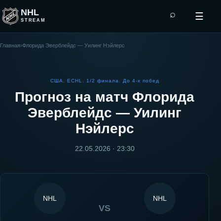
NHL
⌕
☰
STREAM
Главная
›
Флорида Эверблейдс — Уилинг Нэйлерс
США. ECHL. 1/2 финала. До 4-х побед
Прогноз на матч
Флорида
Эверблейдс
—
Уилинг
Нэйлерс
22.05.2026 · 23:30
NHL
NHL
VS