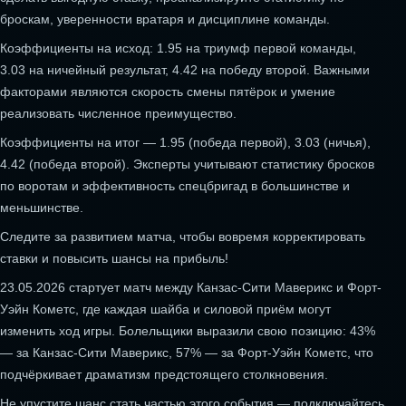
броскам, уверенности вратаря и дисциплине команды.
Коэффициенты на исход: 1.95 на триумф первой команды,
3.03 на ничейный результат, 4.42 на победу второй. Важными
факторами являются скорость смены пятёрок и умение
реализовать численное преимущество.
Коэффициенты на итог — 1.95 (победа первой), 3.03 (ничья),
4.42 (победа второй). Эксперты учитывают статистику бросков
по воротам и эффективность спецбригад в большинстве и
меньшинстве.
Следите за развитием матча, чтобы вовремя корректировать
ставки и повысить шансы на прибыль!
23.05.2026 стартует матч между Канзас-Сити Маверикс и Форт-
Уэйн Кометс, где каждая шайба и силовой приём могут
изменить ход игры. Болельщики выразили свою позицию: 43%
— за Канзас-Сити Маверикс, 57% — за Форт-Уэйн Кометс, что
подчёркивает драматизм предстоящего столкновения.
Не упустите шанс стать частью этого события — подключайтесь