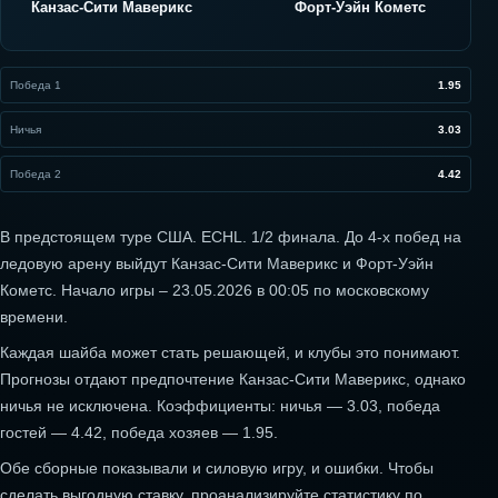
Канзас-Сити Маверикс
Форт-Уэйн Кометс
Победа 1
1.95
Ничья
3.03
Победа 2
4.42
В предстоящем туре США. ECHL. 1/2 финала. До 4-х побед на
ледовую арену выйдут Канзас-Сити Маверикс и Форт-Уэйн
Кометс. Начало игры – 23.05.2026 в 00:05 по московскому
времени.
Каждая шайба может стать решающей, и клубы это понимают.
Прогнозы отдают предпочтение Канзас-Сити Маверикс, однако
ничья не исключена. Коэффициенты: ничья — 3.03, победа
гостей — 4.42, победа хозяев — 1.95.
Обе сборные показывали и силовую игру, и ошибки. Чтобы
сделать выгодную ставку, проанализируйте статистику по