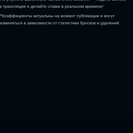
к трансляции и делайте ставки в реальном времени!
*Коэффициенты актуальны на момент публикации и могут
изменяться в зависимости от статистики бросков и удалений.